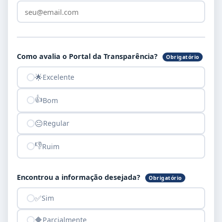
Como avalia o Portal da Transparência?
Obrigatório
🌟
Excelente
👍
Bom
😐
Regular
👎
Ruim
Encontrou a informação desejada?
Obrigatório
✅
Sim
🔶
Parcialmente