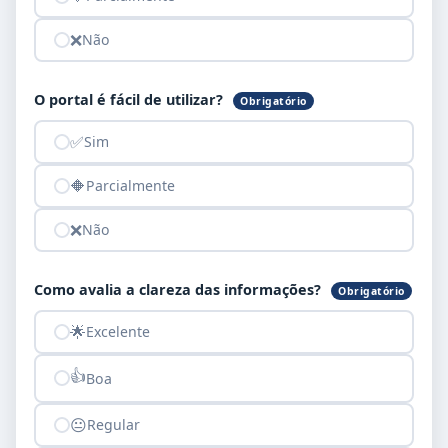
❌
Não
O portal é fácil de utilizar?
Obrigatório
✅
Sim
🔶
Parcialmente
❌
Não
Como avalia a clareza das informações?
Obrigatório
🌟
Excelente
👍
Boa
😐
Regular