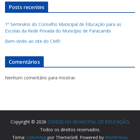
Posts recentes
1º Seminário do Conselho Municipal de Educação para as
Escolas da Rede Privada do Município de Paracambi
Bem-vindo ao site do CME!
Comentários
Nenhum comentário para mostrar.
Copyright © 2026
CONSELHO MUNICIPAL DE EDUCAÇÃO
.
Todos os direitos reservados.
Tema:
ColorMag
por ThemeGrill. Powered by
WordPress
.