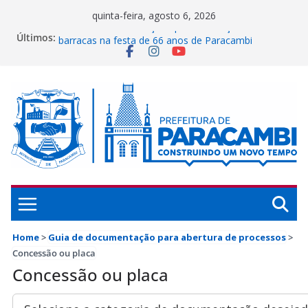
Pular
quinta-feira, agosto 6, 2026
para
Prefeitura abre inscrições para instalação de
Últimos:
barracas na festa de 66 anos de Paracambi
o
Secretaria de Ciência, Tecnologia e Inovação
conteúdo
representa Paracambi no Rio Innovation Week 2026
Guarda Municipal de Paracambi celebra 25 anos de
dedicação e serviços prestados à população
Paracambi é destaque internacional por conquistas
na educação
UFRRJ se reúne com a Prefeitura de Paracambi para
implementar projeto esportivo no município
Home
>
Guia de documentação para abertura de processos
>
Concessão ou placa
Concessão ou placa