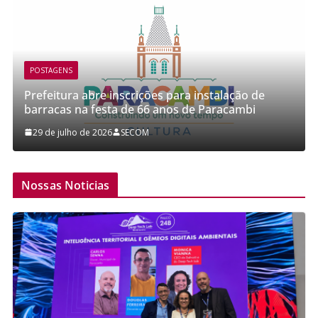
POSTAGENS
S
Prefeitura d
ra abre inscrições para instalação de
pareceristas 
 na festa de 66 anos de Paracambi
PNAB
ho de 2026
SECOM
28 de julho de 
Nossas Noticias