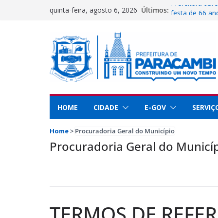
Pular
Prefeitura abre
Últimos:
quinta-feira, agosto 6, 2026
para
festa de 66 a
Secretaria de 
o
Paracambi no 
conteúdo
Guarda Municip
dedicação e se
Paracambi é de
educação
UFRRJ se reúne
implementar pr
HOME
CIDADE
E-GOV
SERVIÇ
Home
>
Procuradoria Geral do Município
Procuradoria Geral do Municí
TERMOS DE REFER