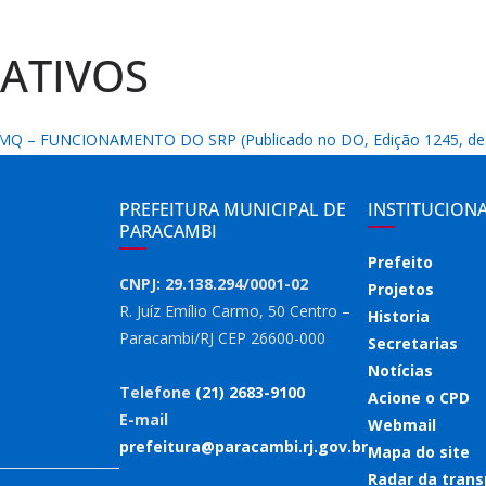
ATIVOS
MQ – FUNCIONAMENTO DO SRP (Publicado no DO, Edição 1245, de 
PREFEITURA MUNICIPAL DE
INSTITUCION
PARACAMBI
Prefeito
CNPJ: 29.138.294/0001-02
Projetos
R. Juíz Emílio Carmo, 50 Centro –
Historia
Paracambi/RJ CEP 26600-000
Secretarias
Notícias
Telefone
(21) 2683-9100
Acione o CPD
E-mail
Webmail
prefeitura@paracambi.rj.gov.br
Mapa do site
Radar da trans