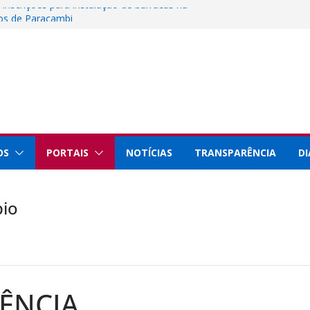
 inscrições para instalação de barracas na
nos de Paracambi
Ciência, Tecnologia e Inovação representa
Rio Innovation Week 2026
al de Paracambi celebra 25 anos de
rviços prestados à população
staque internacional por conquistas na
 com a Prefeitura de Paracambi para
ojeto esportivo no município
OS
PORTAIS
NOTÍCIAS
TRANSPARÊNCIA
DI
pio
ÊNCIA