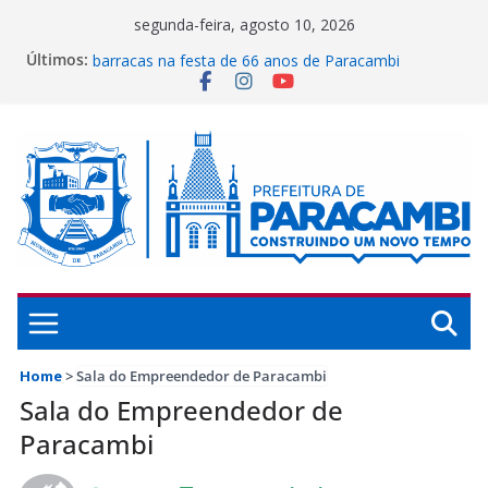
Pular
segunda-feira, agosto 10, 2026
Prefeitura abre inscrições para instalação de
para
Últimos:
barracas na festa de 66 anos de Paracambi
o
Secretaria de Ciência, Tecnologia e Inovação
conteúdo
representa Paracambi no Rio Innovation Week 2026
Guarda Municipal de Paracambi celebra 25 anos de
dedicação e serviços prestados à população
Paracambi é destaque internacional por conquistas
na educação
UFRRJ se reúne com a Prefeitura de Paracambi para
implementar projeto esportivo no município
Home
>
Sala do Empreendedor de Paracambi
Sala do Empreendedor de
Paracambi