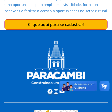
uma oportunidade para ampliar sua visibilidade, fortalecer
conexões e facilitar o acesso a oportunidades no setor cultural.
Clique aqui para se cadastrar!
Facebook
Instagram
Youtube