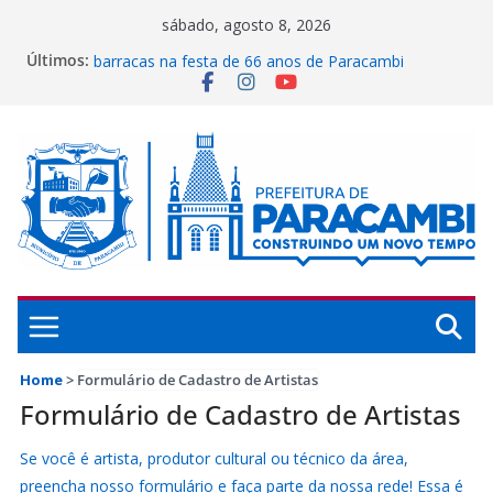
Pular
sábado, agosto 8, 2026
Prefeitura abre inscrições para instalação de
para
Últimos:
barracas na festa de 66 anos de Paracambi
o
Secretaria de Ciência, Tecnologia e Inovação
conteúdo
representa Paracambi no Rio Innovation Week 2026
Guarda Municipal de Paracambi celebra 25 anos de
dedicação e serviços prestados à população
Paracambi é destaque internacional por conquistas
na educação
UFRRJ se reúne com a Prefeitura de Paracambi para
implementar projeto esportivo no município
Home
>
Formulário de Cadastro de Artistas
Formulário de Cadastro de Artistas
Se você é artista, produtor cultural ou técnico da área,
preencha nosso formulário e faça parte da nossa rede! Essa é