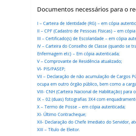
Documentos necessários para o r
I – Carteira de Identidade (RG) – em cópia autenti
II – CPF (Cadastro de Pessoas Físicas) – em cópia
III – Certificado(s) de Escolaridade – em cópia aut
IV – Carteira do Conselho de Classe (quando se t
Enfermagem etc) – Em cópia autenticada;
V – Comprovante de Residência atualizado;
VI- PIS/PASEP;
VII – Declaração de não acumulação de Cargos Pú
ocupa em outro órgão público, bem como a carga 
VIII- CNH (Carteira Nacional de Habilitação) para
IX – 02 (duas) fotografias 3X4 com enquadramento f
X – Termo de Posse – em cópia autenticada;
XI- Último Contracheque;
XII- Declaração do Chefe Imediato do Servidor, at
XIII – Título de Eleitor.