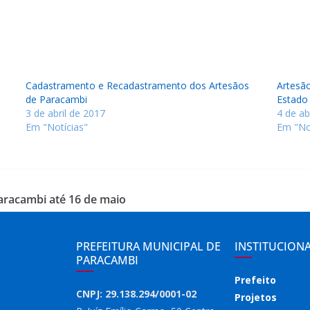
Cadastramento e Recadastramento dos Artesãos
Artesão
de Paracambi
Estado
3 de abril de 2017
4 de ab
Em "Notícias"
Em "No
aracambi até 16 de maio
PREFEITURA MUNICIPAL DE
INSTITUCION
PARACAMBI
Prefeito
CNPJ: 29.138.294/0001-02
Projetos