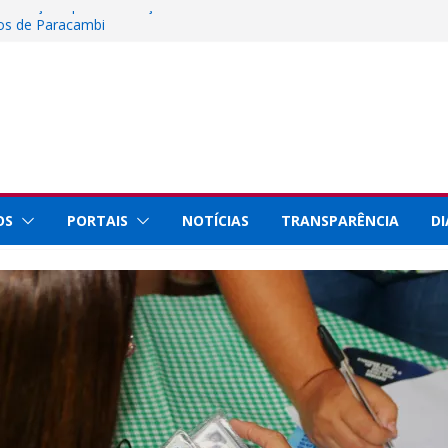
 inscrições para instalação de barracas na
nos de Paracambi
Ciência, Tecnologia e Inovação representa
Rio Innovation Week 2026
al de Paracambi celebra 25 anos de
rviços prestados à população
staque internacional por conquistas na
 com a Prefeitura de Paracambi para
ojeto esportivo no município
OS
PORTAIS
NOTÍCIAS
TRANSPARÊNCIA
DI