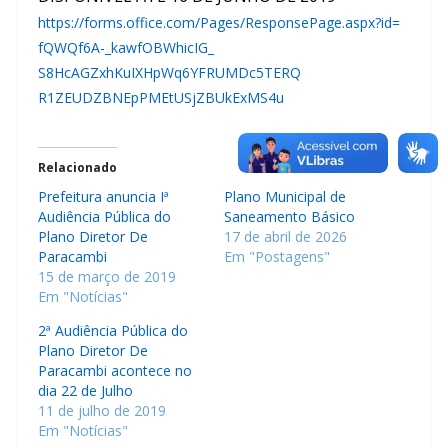
https://forms.office.com/
Pages/ResponsePage.aspx?id=
fQWQf6A-_kawfOBWhicIG_
S8HcAGZxhKuIXHpWq6YFRUMDc5TERQ
R1ZEUDZBNEpPMEtUSjZBUkExMS4u
Relacionado
Prefeitura anuncia Iª
Plano Municipal de
Audiência Pública do
Saneamento Básico
Plano Diretor De
17 de abril de 2026
Paracambi
Em "Postagens"
15 de março de 2019
Em "Notícias"
2ª Audiência Pública do
Plano Diretor De
Paracambi acontece no
dia 22 de Julho
11 de julho de 2019
Em "Notícias"