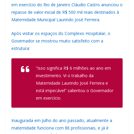
em exercício do Rio de Janeiro Cláudio Castro anunciou o
repasse de valor inicial de R$ 500 mil reais destinados à
Maternidade Municipal Laurindo José Ferreira.
Após visitar os espaços do Complexo Hospitalar, o
Governador se mostrou muito satisfeito com a
estrutura:
“Isso significa R$ 6 milhões ao ano em
investimento. Vi o trabalho da
Maternidade Laurindo José Ferreira e
está impecável”
salientou o Governador
em exercício.
Inaugurada em Julho do ano passado, atualmente a
maternidade funciona com 86 profissionais, e já é