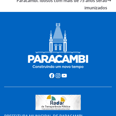
Paracambi. Idosos com mais de 75 anos serão
imunizados
Facebook
Instagram
Youtube