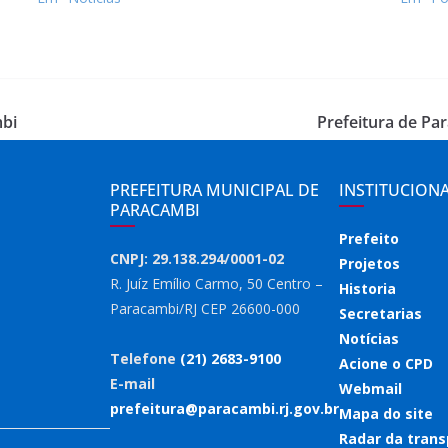
mbi
Prefeitura de Pa
PREFEITURA MUNICIPAL DE
INSTITUCION
PARACAMBI
Prefeito
CNPJ: 29.138.294/0001-02
Projetos
R. Juíz Emílio Carmo, 50 Centro –
Historia
Paracambi/RJ CEP 26600-000
Secretarias
Notícias
Telefone
(21) 2683-9100
Acione o CPD
E-mail
Webmail
prefeitura@paracambi.rj.gov.br
Mapa do site
Radar da trans