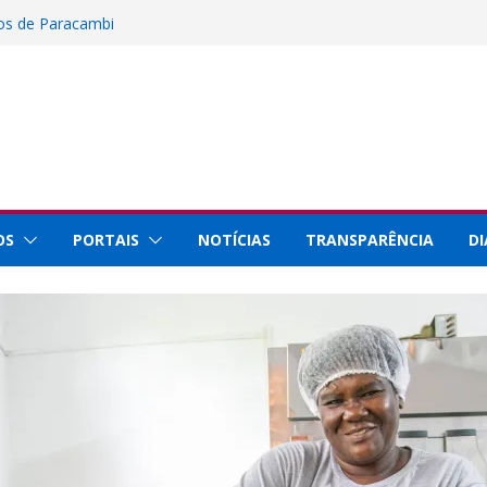
 inscrições para instalação de barracas na
nos de Paracambi
Ciência, Tecnologia e Inovação representa
Rio Innovation Week 2026
al de Paracambi celebra 25 anos de
rviços prestados à população
staque internacional por conquistas na
 com a Prefeitura de Paracambi para
ojeto esportivo no município
OS
PORTAIS
NOTÍCIAS
TRANSPARÊNCIA
DI