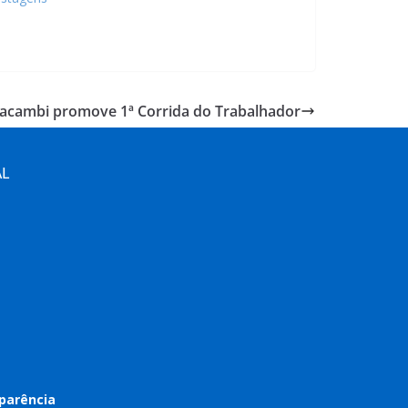
racambi promove 1ª Corrida do Trabalhador
AL
parência