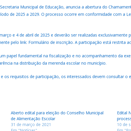
a Secretaria Municipal de Educação, anuncia a abertura do Chamame
ríodo de 2025 a 2029. O processo ocorre em conformidade com a Lei
 março e 4 de abril de 2025 e deverão ser realizadas exclusivamente 
ente pelo link:
Formulário de inscrição
. A participação está restrita 
um papel fundamental na fiscalização e no acompanhamento da ex
arência na distribuição da merenda escolar no município.
 os requisitos de participação, os interessados devem consultar o edi
Aberto edital para eleição do Conselho Municipal
Edital 
de Alimentação Escolar
process
31 de março de 2021
10 de 
Em "Notícias"
Em "Po