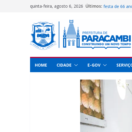
Pular
Prefeitura abre
Últimos:
quinta-feira, agosto 6, 2026
festa de 66 a
para
Secretaria de 
o
Paracambi no 
Guarda Municip
conteúdo
dedicação e se
Paracambi é de
educação
UFRRJ se reúne
implementar pr
HOME
CIDADE
E-GOV
SERVIÇ