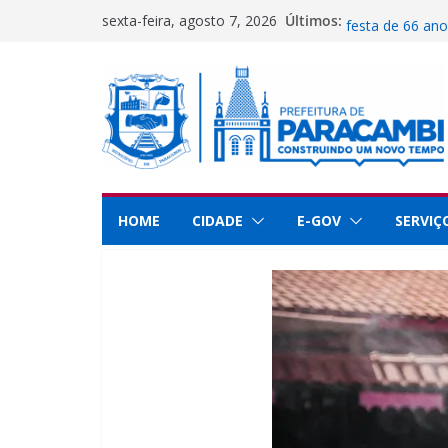
Pular
Últimos:
Prefeitura abre
sexta-feira, agosto 7, 2026
para
festa de 66 an
Secretaria de C
o
Paracambi no R
conteúdo
Guarda Municip
dedicação e se
Paracambi é des
educação
UFRRJ se reúne
implementar pr
HOME
CIDADE
E-GOV
SERVIÇ