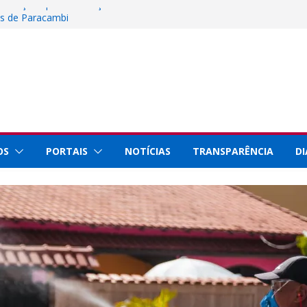
 inscrições para instalação de barracas na
os de Paracambi
iência, Tecnologia e Inovação representa
io Innovation Week 2026
al de Paracambi celebra 25 anos de
rviços prestados à população
taque internacional por conquistas na
 com a Prefeitura de Paracambi para
ojeto esportivo no município
OS
PORTAIS
NOTÍCIAS
TRANSPARÊNCIA
DI