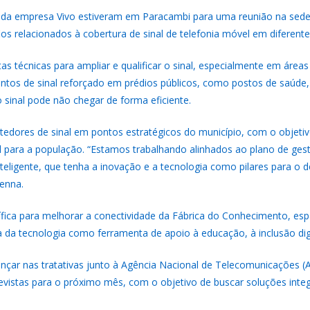
 da empresa Vivo estiveram em Paracambi para uma reunião na sede d
ios relacionados à cobertura de sinal de telefonia móvel em diferente
técnicas para ampliar e qualificar o sinal, especialmente em áreas 
ontos de sinal reforçado em prédios públicos, como postos de saúde
o sinal pode não chegar de forma eficiente.
ebatedores de sinal em pontos estratégicos do município, com o objet
 para a população. “Estamos trabalhando alinhados ao plano de gest
teligente, que tenha a inovação e a tecnologia como pilares para o 
Senna.
ica para melhorar a conectividade da Fábrica do Conhecimento, esp
a da tecnologia como ferramenta de apoio à educação, à inclusão dig
ar nas tratativas junto à Agência Nacional de Telecomunicações (Ana
revistas para o próximo mês, com o objetivo de buscar soluções inte