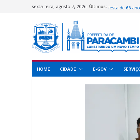
Pular
Prefeitura abre
Últimos:
sexta-feira, agosto 7, 2026
festa de 66 an
para
Secretaria de C
o
Paracambi no R
conteúdo
Guarda Municip
dedicação e se
Paracambi é des
educação
UFRRJ se reúne
implementar pr
HOME
CIDADE
E-GOV
SERVIÇ