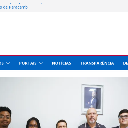
 inscrições para instalação de barracas na
os de Paracambi
iência, Tecnologia e Inovação representa
io Innovation Week 2026
al de Paracambi celebra 25 anos de
rviços prestados à população
taque internacional por conquistas na
 com a Prefeitura de Paracambi para
ojeto esportivo no município
OS
PORTAIS
NOTÍCIAS
TRANSPARÊNCIA
DI