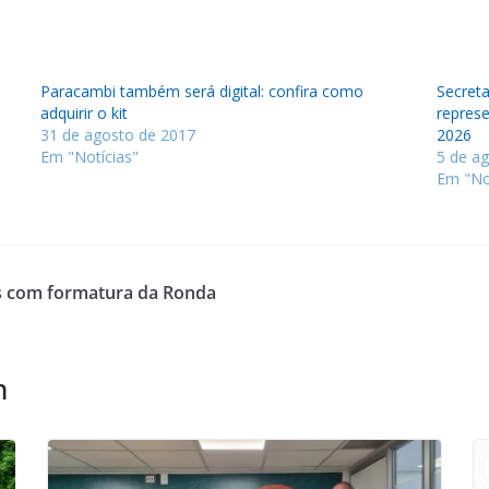
Paracambi também será digital: confira como
Secreta
adquirir o kit
repres
31 de agosto de 2017
2026
Em "Notícias"
5 de a
Em "No
s com formatura da Ronda
m