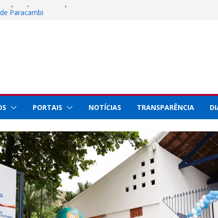
nscrições para instalação de barracas na
 de Paracambi
ncia, Tecnologia e Inovação representa
o Innovation Week 2026
 de Paracambi celebra 25 anos de
iços prestados à população
aque internacional por conquistas na
om a Prefeitura de Paracambi para
eto esportivo no município
OS
PORTAIS
NOTÍCIAS
TRANSPARÊNCIA
DI