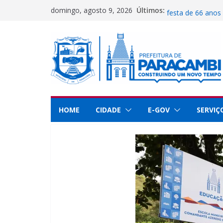
Pular
Últimos:
Prefeitura abre i
domingo, agosto 9, 2026
para
festa de 66 anos
Secretaria de Ciê
o
Paracambi no Ri
conteúdo
Guarda Municipal
dedicação e serv
Paracambi é dest
educação
UFRRJ se reúne c
implementar proj
HOME
CIDADE
E-GOV
SERVIÇ