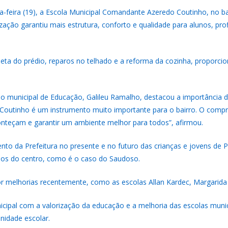
ça-feira (19), a Escola Municipal Comandante Azeredo Coutinho, no b
ização garantiu mais estrutura, conforto e qualidade para alunos, p
mpleta do prédio, reparos no telhado e a reforma da cozinha, propo
io municipal de Educação, Galileu Ramalho, destacou a importância 
 Coutinho é um instrumento muito importante para o bairro. O comp
conteçam e garantir um ambiente melhor para todos”, afirmou.
nto da Prefeitura no presente e no futuro das crianças e jovens de
ados do centro, como é o caso do Saudoso.
melhorias recentemente, como as escolas Allan Kardec, Margarida A
icipal com a valorização da educação e a melhoria das escolas munic
nidade escolar.