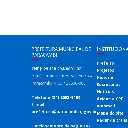
PREFEITURA MUNICIPAL DE
INSTITUCION
PARACAMBI
Prefeito
CNPJ: 29.138.294/0001-02
Projetos
R. Juíz Emílio Carmo, 50 Centro –
Historia
Paracambi/RJ CEP 26600-000
Secretarias
Notícias
Telefone
(21) 2683-9100
Acione o CPD
E-mail
Webmail
prefeitura@paracambi.rj.gov.br
Mapa do site
Radar da trans
Funcionamento de seg a sex