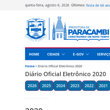
Prefeitura abre
Pular
Últimos:
quinta-feira, agosto 6, 2026
festa de 66 a
para
Secretaria de 
Paracambi no 
o
Guarda Municip
conteúdo
dedicação e se
Paracambi é de
educação
UFRRJ se reúne
implementar pr
HOME
CIDADE
E-GOV
SERVIÇ
Home
>
Diário Oficial Eletrônico 2020
Diário Oficial Eletrônico 2020
202
6
2025
2024
2023
2022
2021