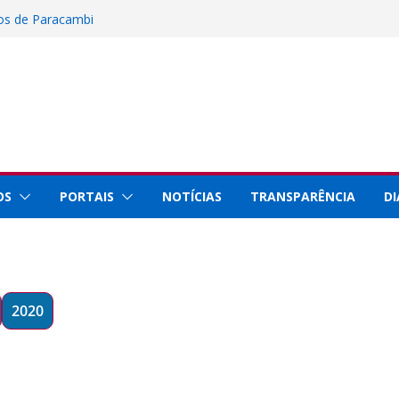
 inscrições para instalação de barracas na
nos de Paracambi
Ciência, Tecnologia e Inovação representa
Rio Innovation Week 2026
al de Paracambi celebra 25 anos de
rviços prestados à população
staque internacional por conquistas na
 com a Prefeitura de Paracambi para
ojeto esportivo no município
OS
PORTAIS
NOTÍCIAS
TRANSPARÊNCIA
DI
2020