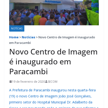
NOTÍCIAS
Home
>
Notícias
>
Novo Centro de Imagem é inaugurado
em Paracambi
Novo Centro de Imagem
é inaugurado em
Paracambi
19 de fevereiro de 2020
SECOM
A Prefeitura de Paracambi inaugurou nesta quarta-feira
(19) o novo Centro de Imagem João José Gonçalves,
primeiro setor do Hospital Municipal Dr. Adalberto da