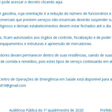
ê pode acessar o decreto clicando
aqui
.
gasolina, cuja orientação é a redução do número de funcionários e
omerciais que prestem serviços não-essenciais deverão suspender su
eligiosos e demais estabelecimentos devem estar fechados até o dia 0
icam autorizados aos órgãos de controle, fiscalização e de poder d
e equipamentos e estruturas e apreensão de mercadorias.
dores devam permanecer dentro de suas residências, saindo de sua
e comida e remédios, pois estes tipos de serviço continuarão em a
Centro de Operações de Emergência em Saúde está disponível para 
vid19@gmail.com
Audiência Pública do 1º quadrimestre de 2020:
Prefeit