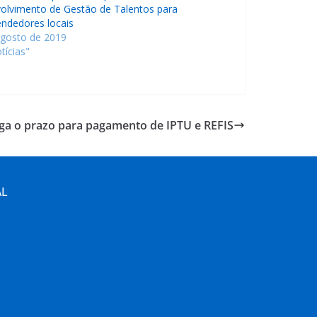
olvimento de Gestão de Talentos para
ndedores locais
agosto de 2019
tícias"
oga o prazo para pagamento de IPTU e REFIS
AL