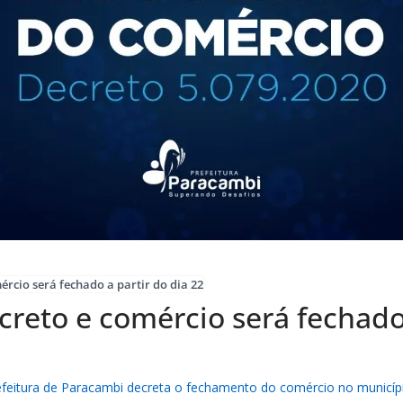
ércio será fechado a partir do dia 22
ecreto e comércio será fechado
feitura de Paracambi decreta o fechamento do comércio no município, 