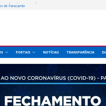
 inscrições para instalação de barracas na
nos de Paracambi
Ciência, Tecnologia e Inovação representa
Rio Innovation Week 2026
al de Paracambi celebra 25 anos de
rviços prestados à população
staque internacional por conquistas na
 com a Prefeitura de Paracambi para
ojeto esportivo no município
OS
PORTAIS
NOTÍCIAS
TRANSPARÊNCIA
DI