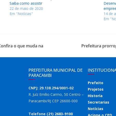
Saiba como assistir
Desenv
22 de maio de 2020
empree
Em "Notícias"
14 de 
Em "No
Confira o que muda na
Prefeitura prorr
PREFEITURA MUNICIPAL DE
INSTITUCION
PARACAMBI
Prefeito
CNPJ: 29.138.294/0001-02
Projetos
R. Juíz Emílio Carmo, 50 Centro –
Historia
Paracambi/RJ CEP 26600-000
Secretarias
Notícias
Telefone
(21) 2683-9100
Acione o CPD