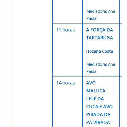
Mediadora: Ana
Paula
11 horas
A FORÇA DA
E
TARTARUGA
E
Hozana Costa
Mediadora: Ana
Paula
14 horas
AVÓ
E
MALUCA
S
LELÉ DA
CUCA E AVÓ
PIRADA DA
PÁ VIRADA