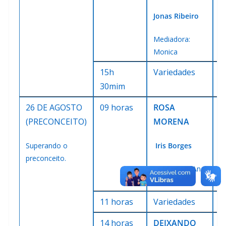
Jonas Ribeiro
Mediadora:
Monica
15h
Variedades
V
30mim
26 DE AGOSTO
09 horas
ROSA
E
(PRECONCEITO)
MORENA
C
Superando o
Iris Borges
C
preconceito.
Mediadora: Ana
Paula
11 horas
Variedades
V
14 horas
DEIXANDO
E