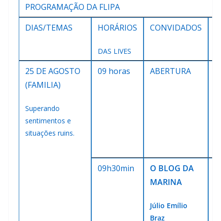
PROGRAMAÇÃO DA FLIPA
DIAS/TEMAS
HORÁRIOS
CONVIDADOS
P
DAS LIVES
25 DE AGOSTO
09 horas
ABERTURA
S
(FAMILIA)
E
S
Superando
P
sentimentos e
situações ruins.
C
L
09h30min
O BLOG DA
E
MARINA
V
Júlio Emílio
Braz