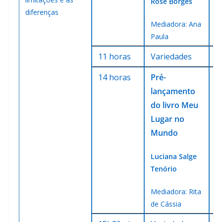
Rose Borges
E
diferenças
Mediadora: Ana
Paula
11 horas
Variedades
V
14 horas
Pré-
P
lançamento
d
do livro Meu
Lugar no
Mundo
Luciana Salge
Tenório
Mediadora: Rita
de Cássia