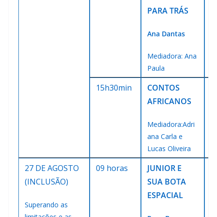
PARA TRÁS
Ana Dantas
Mediadora: Ana
Paula
15h30min
CONTOS
E
AFRICANOS
Mediadora:Adri
ana Carla e
Lucas Oliveira
27 DE AGOSTO
09 horas
JUNIOR E
E
(INCLUSÃO)
SUA BOTA
E
ESPACIAL
S
Superando as
limitações e as