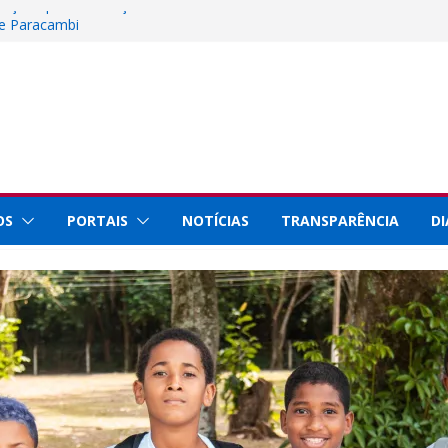
crições para instalação de barracas na
de Paracambi
cia, Tecnologia e Inovação representa
Innovation Week 2026
de Paracambi celebra 25 anos de
ços prestados à população
ue internacional por conquistas na
m a Prefeitura de Paracambi para
o esportivo no município
OS
PORTAIS
NOTÍCIAS
TRANSPARÊNCIA
DI