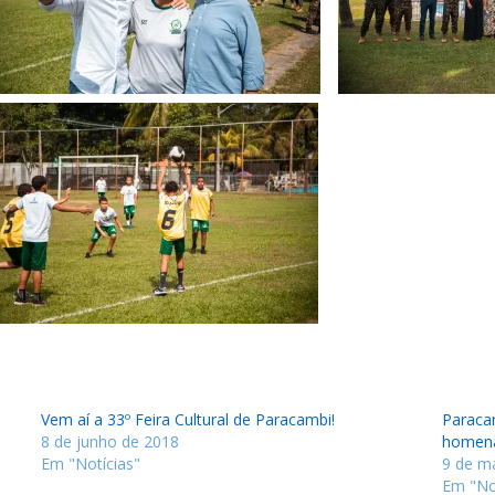
Vem aí a 33º Feira Cultural de Paracambi!
Paraca
8 de junho de 2018
homen
Em "Notícias"
9 de m
Em "No