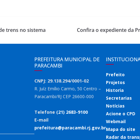
de trens no sistema
Confira o expediente da P
PREFEITURA MUNICIPAL DE
INSTITUCION
PARACAMBI
Prefeito
CNPJ: 29.138.294/0001-02
Projetos
R. Juíz Emílio Carmo, 50 Centro –
Historia
Paracambi/RJ CEP 26600-000
Secretarias
Notícias
Telefone
(21) 2683-9100
Acione o CPD
E-mail
Webmail
prefeitura@paracambi.rj.gov.br
Mapa do site
Radar da trans