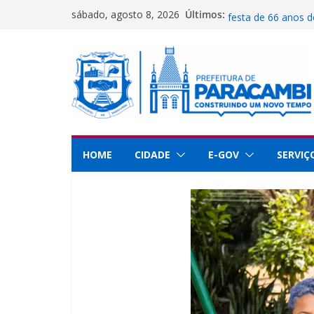
Pular
Últimos:
Prefeitura abre ins
sábado, agosto 8, 2026
para
festa de 66 anos 
Secretaria de Ciên
o
Paracambi no Rio 
conteúdo
Guarda Municipal 
dedicação e servi
Paracambi é destaq
educação
UFRRJ se reúne co
implementar projet
HOME
CIDADE
E-GOV
SERVIÇ