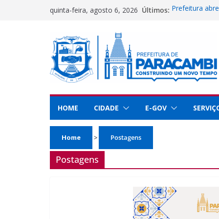
Pular
Últimos:
Prefeitura abre
quinta-feira, agosto 6, 2026
para
festa de 66 a
Secretaria de 
o
Paracambi no 
conteúdo
Guarda Municip
dedicação e se
Paracambi é de
educação
UFRRJ se reúne
implementar pr
HOME
CIDADE
E-GOV
SERVIÇ
Home
>
Postagens
Postagens