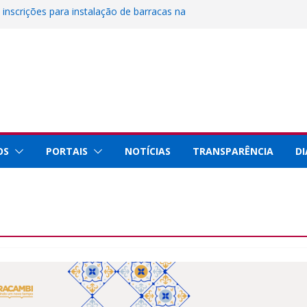
 inscrições para instalação de barracas na
nos de Paracambi
Ciência, Tecnologia e Inovação representa
Rio Innovation Week 2026
al de Paracambi celebra 25 anos de
rviços prestados à população
staque internacional por conquistas na
 com a Prefeitura de Paracambi para
ojeto esportivo no município
OS
PORTAIS
NOTÍCIAS
TRANSPARÊNCIA
DI